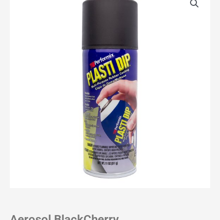
Aerosol BlackCherry