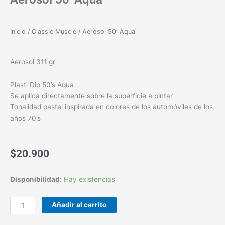
Inicio
/
Classic Muscle
/ Aerosol 50′ Aqua
Aerosol 311 gr
Plasti Dip 50’s Aqua
Se aplica directamente sobre la superficie a pintar
Tonalidad pastel inspirada en colores de los automóviles de los
años 70’s
$
20.900
Aerosol
Disponibilidad:
Hay existencias
50'
Aqua
Añadir al carrito
cantidad